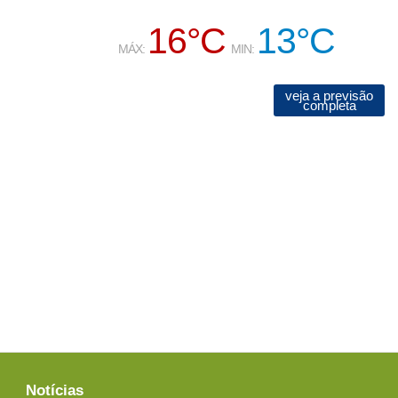
16°C
13°C
MÁX:
MIN:
veja a previsão
completa
Notícias