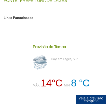
FONTE: PREFEITURA DE LAGES
Links Patrocinados
Previsão do Tempo
Hoje em Lages, SC:
14°C
8 °C
MÁX:
MIN:
veja a previsão
completa