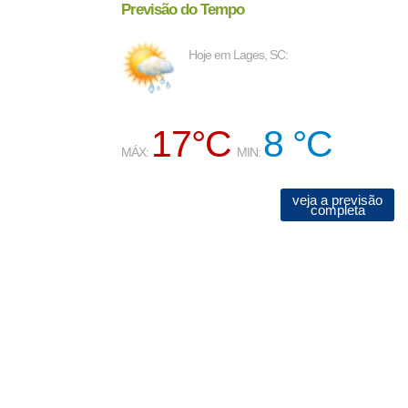
Previsão do Tempo
Hoje em Lages, SC:
17°C
8 °C
MÁX:
MIN:
veja a previsão
completa