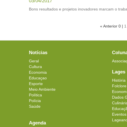
03/04/2017
Bons resultados e projetos inovadores marcam o trab
« Anterior 0 |
1
Notícias
Colun
Geral
Associa
Cultura
Lages
Economia
Educaçao
História
Esporte
Folclore
Meio Ambiente
Econom
Política
Dados G
Polícia
Culinári
Saúde
Educaç
Eventos
Lageanos
Agenda