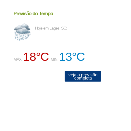
Previsão do Tempo
Hoje em Lages, SC:
18°C
13°C
MÁX:
MIN:
veja a previsão
completa