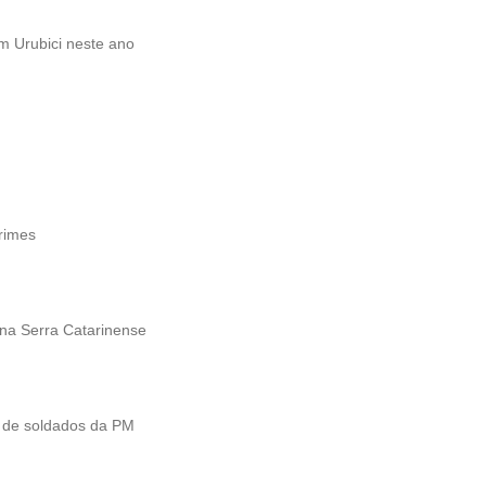
em Urubici neste ano
crimes
o na Serra Catarinense
o de soldados da PM