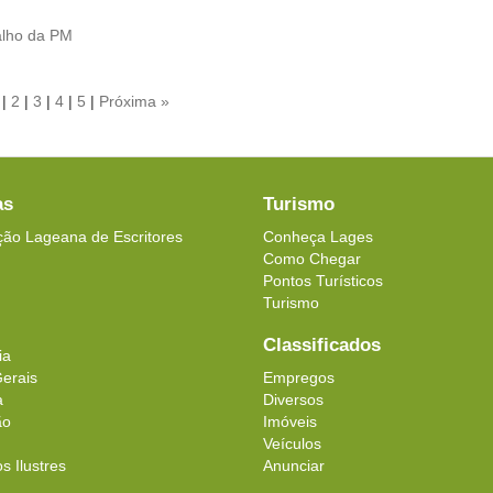
alho da PM
|
2
|
3
|
4
|
5
|
Próxima »
as
Turismo
ção Lageana de Escritores
Conheça Lages
Como Chegar
Pontos Turísticos
Turismo
Classificados
ia
erais
Empregos
a
Diversos
ão
Imóveis
Veículos
 Ilustres
Anunciar